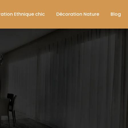
ation Ethnique chic
Décoration Nature
Blog