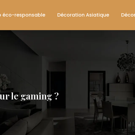
 éco-responsable
Décoration Asiatique
Décor
r le gaming ?