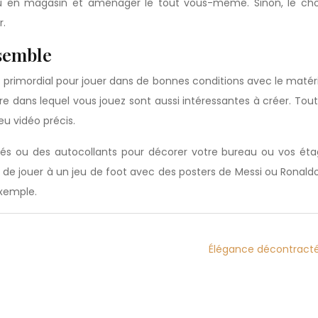
 en magasin et aménager le tout vous-même. Sinon, le choi
r.
semble
 primordial pour jouer dans de bonnes conditions avec le matér
re dans lequel vous jouez sont aussi intéressantes à créer. To
eu vidéo précis.
rivés ou des autocollants pour décorer votre bureau ou vos ét
e jouer à un jeu de foot avec des posters de Messi ou Ronaldo.
exemple.
Élégance décontracté